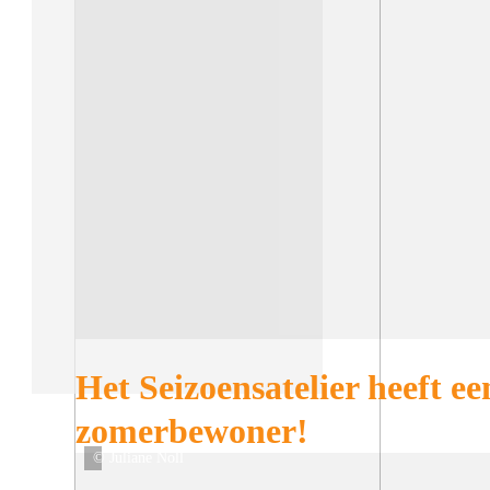
Het Seizoensatelier heeft ee
zomerbewoner!
© Juliane Noll