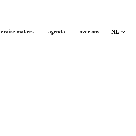
iteraire makers
agenda
over ons